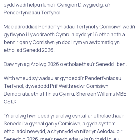
sydd wedi helpu i lunio’r Cynigion Diwygiedig, a’r
Penderfyniadau Terfynol.
Mae adroddiad Penderfyniadau Terfynol y Comisiwn wedi’i
gyflwyno i Lywodraeth Cymru a bydd yr 16 etholaeth a
bennir gan y Comisiwn yn dod i rym yn awtomatig yn
etholiad Senedd 2026.
Daw hyn ag Arolwg 2026 o etholaethau’r Senedd i ben.
Wrth wneud sylwadau ar gyhoeddi’r Penderfyniadau
Terfynol, dywedodd Prif Weithredwr Comisiwn
Democratiaeth a Ffiniau Cymru, Shereen Williams MBE
OStJ:
“Yr arolwg hwn oedd yr arolwg cyntaf ar etholaethau’r
Senedd i’w gynnal gan y Comisiwn, a gyda system
etholiadol newydd, a chynnydd yn nifer yr Aelodau o’r
Senedd o 2026, mae’r newidiadau y bu’n rhaid i ni eu