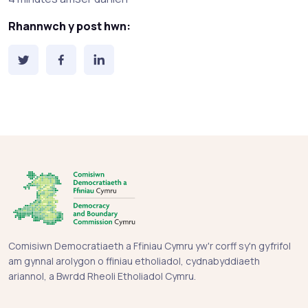
Amser darllen amcangyfrifedig:
Rhannwch y post hwn:
Comisiwn Democratiaeth a Ffiniau Cymru yw'r corff sy'n gyfrifol
am gynnal arolygon o ffiniau etholiadol, cydnabyddiaeth
ariannol, a Bwrdd Rheoli Etholiadol Cymru.