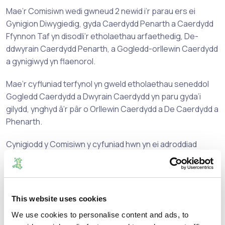
Mae’r Comisiwn wedi gwneud 2 newid i’r parau ers ei
Gynigion Diwygiedig, gyda Caerdydd Penarth a Caerdydd
Ffynnon Taf yn disodli’r etholaethau arfaethedig, De-
ddwyrain Caerdydd Penarth, a Gogledd-orllewin Caerdydd
a gynigiwyd yn flaenorol.
Mae’r cyfluniad terfynol yn gweld etholaethau seneddol
Gogledd Caerdydd a Dwyrain Caerdydd yn paru gyda’i
gilydd, ynghyd â’r pâr o Orllewin Caerdydd a De Caerdydd a
Phenarth.
Cynigiodd y Comisiwn y cyfuniad hwn yn ei adroddiad
Cynigion Cychwynnol cyn ei newid yn ei Gynigion
Diwygiedig. Roedd sylwadau a dderbyniwyd gan y
Comisiwn yn ystod y ddau ymgynghoriad yn hysbysu’r
Comisiwn fod mwy o gefnogaeth ymhlith y cyhoedd i’r
This website uses cookies
cyfuniad a wnaed yn ei Benderfyniadau Terfynol.
We use cookies to personalise content and ads, to