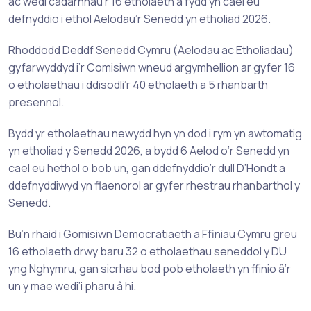
ac wedi cadarnhau’r 16 etholaeth a fydd yn cael eu
defnyddio i ethol Aelodau’r Senedd yn etholiad 2026.
Rhoddodd Deddf Senedd Cymru (Aelodau ac Etholiadau)
gyfarwyddyd i’r Comisiwn wneud argymhellion ar gyfer 16
o etholaethau i ddisodli’r 40 etholaeth a 5 rhanbarth
presennol.
Bydd yr etholaethau newydd hyn yn dod i rym yn awtomatig
yn etholiad y Senedd 2026, a bydd 6 Aelod o’r Senedd yn
cael eu hethol o bob un, gan ddefnyddio’r dull D’Hondt a
ddefnyddiwyd yn flaenorol ar gyfer rhestrau rhanbarthol y
Senedd.
Bu’n rhaid i Gomisiwn Democratiaeth a Ffiniau Cymru greu
16 etholaeth drwy baru 32 o etholaethau seneddol y DU
yng Nghymru, gan sicrhau bod pob etholaeth yn ffinio â’r
un y mae wedi’i pharu â hi.