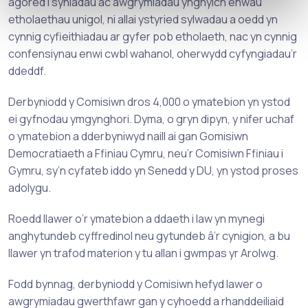
agored i syniadau ac awgrymiadau ynghylch enwau
etholaethau unigol, ni allai ystyried sylwadau a oedd yn
cynnig cyfieithiadau ar gyfer pob etholaeth, nac yn cynnig
confensiynau enwi cwbl wahanol, oherwydd cyfyngiadau’r
ddeddf.
Derbyniodd y Comisiwn dros 4,000 o ymatebion yn ystod
ei gyfnodau ymgynghori. Dyma, o gryn dipyn, y nifer uchaf
o ymatebion a dderbyniwyd naill ai gan Gomisiwn
Democratiaeth a Ffiniau Cymru, neu’r Comisiwn Ffiniau i
Gymru, sy’n cyfateb iddo yn Senedd y DU, yn ystod proses
adolygu.
Roedd llawer o’r ymatebion a ddaeth i law yn mynegi
anghytundeb cyffredinol neu gytundeb â’r cynigion, a bu
llawer yn trafod materion y tu allan i gwmpas yr Arolwg.
Fodd bynnag, derbyniodd y Comisiwn hefyd lawer o
awgrymiadau gwerthfawr gan y cyhoedd a rhanddeiliaid