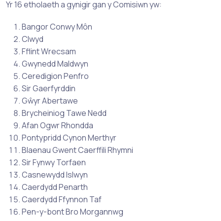
Yr 16 etholaeth a gynigir gan y Comisiwn yw:
Bangor Conwy Môn
Clwyd
Fflint Wrecsam
Gwynedd Maldwyn
Ceredigion Penfro
Sir Gaerfyrddin
Gŵyr Abertawe
Brycheiniog Tawe Nedd
Afan Ogwr Rhondda
Pontypridd Cynon Merthyr
Blaenau Gwent Caerffili Rhymni
Sir Fynwy Torfaen
Casnewydd Islwyn
Caerdydd Penarth
Caerdydd Ffynnon Taf
Pen-y-bont Bro Morgannwg