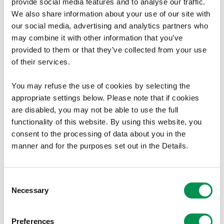
provide social media features and to analyse our traffic.
Mae’r Comisiwn o’r farn mai dim ond “cydgyffwrdd” yw
We also share information about your use of our site with
etholaethau os oes modd teithio drwyddi heb orfod
our social media, advertising and analytics partners who
gadael yr etholaeth.
may combine it with other information that you’ve
provided to them or that they’ve collected from your use
Er enghraifft, nid oedd y Comisiwn yn ystyried Ynys Môn a
of their services.
Dwyfor Meirionnydd yn bâr hyfyw gan nad oes modd
teithio o un i'r llall ar y ffordd heb orfod mynd i mewn i
You may refuse the use of cookies by selecting the
Fangor Aberconwy.
appropriate settings below. Please note that if cookies
are disabled, you may not be able to use the full
Bu’r Comisiwn hefyd yn ystyried cysylltiadau lleol, megis
functionality of this website. By using this website, you
hanes a rennir, y Gymraeg, ac ystyriaethau economaidd-
consent to the processing of data about you in the
gymdeithasol mewn ymgais i greu etholaethau sy’n teimlo
manner and for the purposes set out in the Details.
mor naturiol â phosibl i bobl ledled Cymru.
Fodd bynnag, nid yw'r Comisiwn yn ystyried effaith ei
Consent
gynigion ar ganlyniadau etholiadau yn y dyfodol.
Necessary
Selection
Mae Deddf Senedd Cymru (Aelodau ac Etholiadau) 2024
yn nodi bod yn rhaid i bob etholaeth Senedd gael un enw at
Preferences