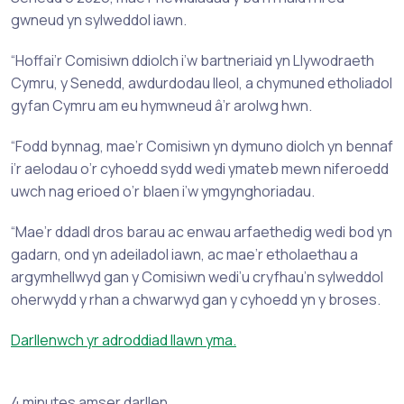
gwneud yn sylweddol iawn.
“Hoffai’r Comisiwn ddiolch i’w bartneriaid yn Llywodraeth
Cymru, y Senedd, awdurdodau lleol, a chymuned etholiadol
gyfan Cymru am eu hymwneud â’r arolwg hwn.
“Fodd bynnag, mae’r Comisiwn yn dymuno diolch yn bennaf
i’r aelodau o’r cyhoedd sydd wedi ymateb mewn niferoedd
uwch nag erioed o’r blaen i’w ymgynghoriadau.
“Mae’r ddadl dros barau ac enwau arfaethedig wedi bod yn
gadarn, ond yn adeiladol iawn, ac mae’r etholaethau a
argymhellwyd gan y Comisiwn wedi’u cryfhau’n sylweddol
oherwydd y rhan a chwarwyd gan y cyhoedd yn y broses.
Darllenwch yr adroddiad llawn yma.
4 minutes amser darllen