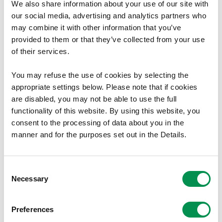
“Mae'r Comisiwn wrth ei fodd y bydd y
We also share information about your use of our site with
cyntaf o'i arolygon cymunedol bellach yn
our social media, advertising and analytics partners who
may combine it with other information that you’ve
cael ei weithredu heb addasiad.
provided to them or that they’ve collected from your use
of their services.
“Hoffem ddiolch i’r Prif Weinidog am
wneud y penderfyniad hwn, a diolch
You may refuse the use of cookies by selecting the
appropriate settings below. Please note that if cookies
hefyd i'n partneriaid yng nghyngor
are disabled, you may not be able to use the full
Caerffili, yr holl gynghorau cymuned a
functionality of this website. By using this website, you
thref yn y sir, ac aelodau'r cyhoedd a
consent to the processing of data about you in the
manner and for the purposes set out in the Details.
gymerodd ran mor adeiladol yn yr arolwg.
“Mae adolygu a diweddaru ffiniau a
Consent
Necessary
Selection
threfniadau etholiadol cymunedau yn
hanfodol er mwyn sicrhau bod pobl
Preferences
ledled Caerffili yn parhau i dderbyn y