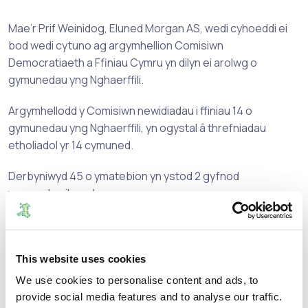
Mae’r Prif Weinidog, Eluned Morgan AS, wedi cyhoeddi ei
bod wedi cytuno ag argymhellion Comisiwn
Democratiaeth a Ffiniau Cymru yn dilyn ei arolwg o
gymunedau yng Nghaerffili.
Argymhellodd y Comisiwn newidiadau i ffiniau 14 o
gymunedau yng Nghaerffili, yn ogystal â threfniadau
etholiadol yr 14 cymuned.
Derbyniwyd 45 o ymatebion yn ystod 2 gyfnod
ymgynghori'r arolwg.
Wrth ymateb i'r cyhoeddiad bod yr argymhellion wedi'u
derbyn, dywedodd Prif Weithredwr Comisiwn
Democratiaeth a Ffiniau Cymru, Shereen Williams MBE
This website uses cookies
OStJ:
We use cookies to personalise content and ads, to
provide social media features and to analyse our traffic.