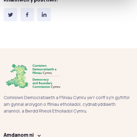
Comisiwn Democratiaeth a Ffiniau Cymru yw'r corff sy'n gyfrifol
am gynnal arolygon o ffiniau etholiadol, cydnabyddiaeth
ariannol, a Bwrdd Rheoli Etholiadol Cymru.
Amdanom ni