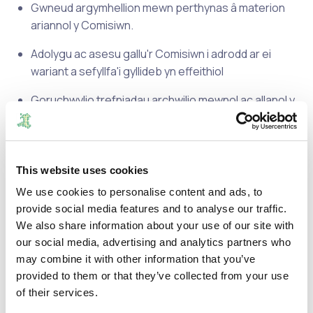
Gwneud argymhellion mewn perthynas â materion
ariannol y Comisiwn.
Adolygu ac asesu gallu'r Comisiwn i adrodd ar ei
wariant a sefyllfa'i gyllideb yn effeithiol
Goruchwylio trefniadau archwilio mewnol ac allanol y
Comisiwn.
Ymgysylltu'n effeithiol â'r archwilwyr mewnol ac allanol.
This website uses cookies
Adolygu'r datganiadau ariannol a baratowyd gan yr
awdurdod ac argymell bod y Comisiwn yn eu
We use cookies to personalise content and ads, to
cymeradwyo.
provide social media features and to analyse our traffic.
We also share information about your use of our site with
Cyfrannu at berfformiad effeithiol y
our social media, advertising and analytics partners who
Comisiwn
may combine it with other information that you’ve
provided to them or that they’ve collected from your use
Adolygu ac asesu gallu’r Comisiwn i ymdrin â chwynion
of their services.
mewn modd effeithiol.