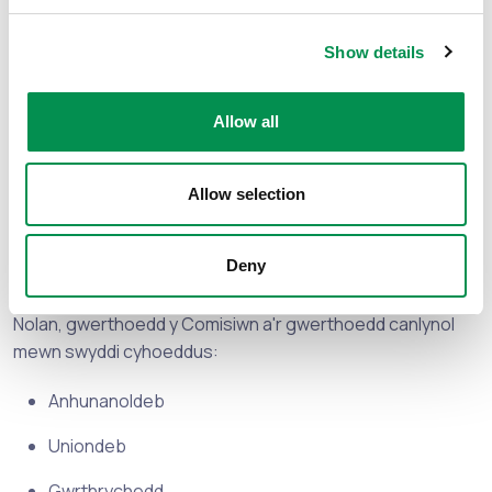
gan gynnwys y Datganiad Llywodraethu Blynyddol i
sicrhau ei fod yn adlewyrchu'n ddigonol yr amgylchedd
Show details
gweithredu ac unrhyw weithgareddau datblygu sydd
eu hangen i gryfhau trefniadau llywodraethu
ymhellach.
Allow all
Meini Prawf Person:
Allow selection
Ymrwymiad i werthoedd bywyd
cyhoeddus
Deny
Ymrwymiad i 'Saith Egwyddor Bywyd Cyhoeddus' Pwyllgor
Nolan, gwerthoedd y Comisiwn a'r gwerthoedd canlynol
mewn swyddi cyhoeddus:
Anhunanoldeb
Uniondeb
Gwrthrychedd