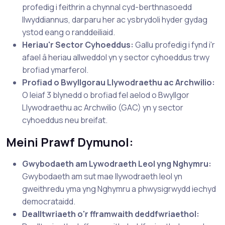
profedig i feithrin a chynnal cyd-berthnasoedd
llwyddiannus, darparu her ac ysbrydoli hyder gydag
ystod eang o randdeiliaid.
Heriau'r Sector Cyhoeddus:
Gallu profedig i fynd i'r
afael â heriau allweddol yn y sector cyhoeddus trwy
brofiad ymarferol.
Profiad o Bwyllgorau Llywodraethu ac Archwilio:
O leiaf 3 blynedd o brofiad fel aelod o Bwyllgor
Llywodraethu ac Archwilio (GAC) yn y sector
cyhoeddus neu breifat.
Meini Prawf Dymunol:
Gwybodaeth am Lywodraeth Leol yng Nghymru:
Gwybodaeth am sut mae llywodraeth leol yn
gweithredu yma yng Nghymru a phwysigrwydd iechyd
democrataidd.
Dealltwriaeth o'r fframwaith deddfwriaethol: