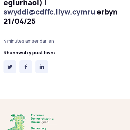
eglurhaol) i
swyddi@cdffc.llyw.cymru
erbyn
21/04/25
Amser darllen amcangyfrifedig:
4 minutes amser darllen
Rhannwch y post hwn: