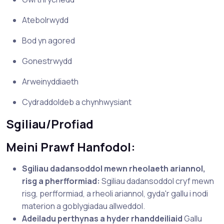
Atebolrwydd
Bod yn agored
Gonestrwydd
Arweinyddiaeth
Cydraddoldeb a chynhwysiant
Sgiliau/Profiad
Meini Prawf Hanfodol:
Sgiliau dadansoddol mewn rheolaeth ariannol,
risg a pherfformiad:
Sgiliau dadansoddol cryf mewn
risg, perfformiad, a rheoli ariannol, gyda'r gallu i nodi
materion a goblygiadau allweddol.
Adeiladu perthynas a hyder rhanddeiliaid
Gallu