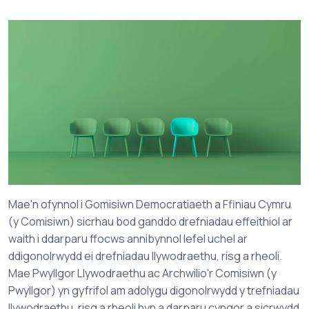
Mae'n ofynnol i Gomisiwn Democratiaeth a Ffiniau Cymru
(y Comisiwn) sicrhau bod ganddo drefniadau effeithiol ar
waith i ddarparu ffocws annibynnol lefel uchel ar
ddigonolrwydd ei drefniadau llywodraethu, risg a rheoli.
Mae Pwyllgor Llywodraethu ac Archwilio'r Comisiwn (y
Pwyllgor) yn gyfrifol am adolygu digonolrwydd y trefniadau
llywodraethu, risg a rheoli hyn a darparu cyngor a sicrwydd