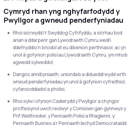
Cymryd rhan yng nghyfarfodydd y
Pwyllgor a gwneud penderfyniadau
Rhoi sicrwydd i'r Swyddog Cyfrifyddu, a sicrhau bod
arian a ddarperir gan Lywodraeth Cymru wedi'i
ddefnyddio'n briodol at eu dibenion perthnasol, ac yn
unol â gofynion polisïau Llywodraeth Cymru, ym mhob
agwedd sylweddol.
Dangos annibyniaeth, uniondeb a didueddrwydd wrth
wneud penderfyniadau yn unol â gofynion cyfreithiol,
cyfansoddiadol a pholisi.
Rhoi sylw i ofynion Cadeirydd y Pwyllgor a chyngor
proffesiynol uwch reolwyr y Comisiwn gan gynnwys y
Prif Weithredwr, y Pennaeth Polisi a Rhaglenni, y
Pennaeth Busnes a’r Pennaeth Iechyd Democrataidd.