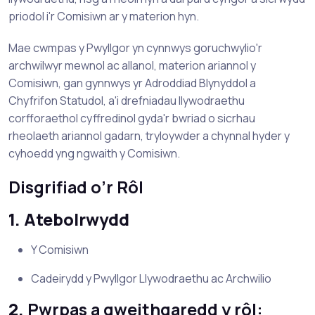
priodol i'r Comisiwn ar y materion hyn.
Mae cwmpas y Pwyllgor yn cynnwys goruchwylio'r
archwilwyr mewnol ac allanol, materion ariannol y
Comisiwn, gan gynnwys yr Adroddiad Blynyddol a
Chyfrifon Statudol, a'i drefniadau llywodraethu
corfforaethol cyffredinol gyda'r bwriad o sicrhau
rheolaeth ariannol gadarn, tryloywder a chynnal hyder y
cyhoedd yng ngwaith y Comisiwn.
Disgrifiad o’r Rôl
1. Atebolrwydd
Y Comisiwn
Cadeirydd y Pwyllgor Llywodraethu ac Archwilio
2.
Pwrpas a gweithgaredd y rôl: