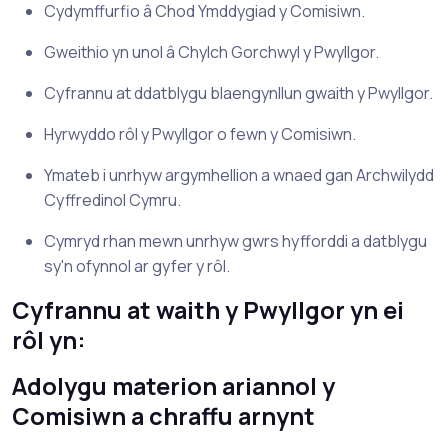
Cydymffurfio â Chod Ymddygiad y Comisiwn.
Gweithio yn unol â Chylch Gorchwyl y Pwyllgor.
Cyfrannu at ddatblygu blaengynllun gwaith y Pwyllgor.
Hyrwyddo rôl y Pwyllgor o fewn y Comisiwn.
Ymateb i unrhyw argymhellion a wnaed gan Archwilydd
Cyffredinol Cymru.
Cymryd rhan mewn unrhyw gwrs hyfforddi a datblygu
sy'n ofynnol ar gyfer y rôl.
Cyfrannu at waith y Pwyllgor yn ei
rôl yn:
Adolygu materion ariannol y
Comisiwn a chraffu arnynt