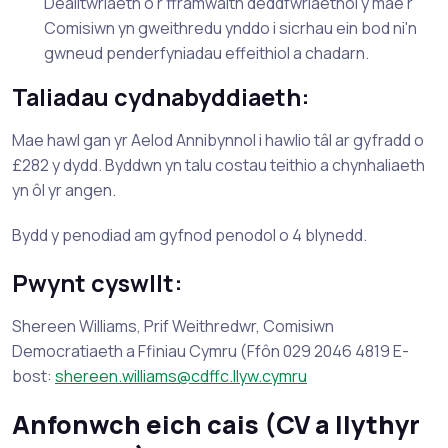
Dealltwriaeth o'r fframwaith deddfwriaethol y mae'r
Comisiwn yn gweithredu ynddo i sicrhau ein bod ni'n
gwneud penderfyniadau effeithiol a chadarn.
Taliadau cydnabyddiaeth:
Mae hawl gan yr Aelod Annibynnol i hawlio tâl ar gyfradd o
£282 y dydd. Byddwn yn talu costau teithio a chynhaliaeth
yn ôl yr angen.
Bydd y penodiad am gyfnod penodol o 4 blynedd.
Pwynt cyswllt:
Shereen Williams, Prif Weithredwr, Comisiwn
Democratiaeth a Ffiniau Cymru (Ffôn 029 2046 4819 E-
bost:
shereen.williams@cdffc.llyw.cymru
Anfonwch eich cais (CV a llythyr