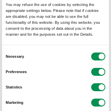
You may refuse the use of cookies by selecting the
Adolygu ac asesu gallu'r Comisiwn i ymdrin â
appropriate settings below. Please note that if cookies
cheisiadau Rhyddid Gwybodaeth yn effeithiol.
are disabled, you may not be able to use the full
functionality of this website. By using this website, you
Adolygu ac asesu effeithiolrwydd trefniadau
consent to the processing of data about you in the
diogelwch TGCh y Comisiwn.
manner and for the purposes set out in the Details.
Adolygu ac asesu materion
Llywodraethu, Rheoli Risg a Rheoli'r
Consent
Comisiwn
Necessary
Selection
Adolygu ac asesu trefniadau'r Comisiwn ar gyfer
Preferences
rheoli risgiau, rheolaeth fewnol a llywodraethu
corfforaethol.
Statistics
Gwneud argymhellion i'r Comisiwn ar ddigonolrwydd
ac effeithiolrwydd y trefniadau hynny.
Marketing
Adolygu ac asesu datganiadau sicrwydd y Comisiwn,