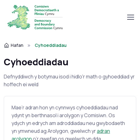
Hafan
Cyhoeddiadau
Cyhoeddiadau
Defnyddiwch y botymau isod i hidlo'r math o gyhoeddiad yr
hoffech ei weld
Mae’r adran hon yn cynnwys cyhoeddiadau nad
ydynt yn berthnasol i arolygon y Comisiwn. Os
ydych yn edrych am adroddiadau neu gwybodaeth
yn ymwneud ag Arolygon, gwelwch yr
adran
arolygon
o’r gwefan os gwelwch yn dda.