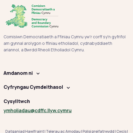
Comisiwn Democratiaeth a Ffiniau Cymru yw'r corff sy'n gyfrifol
am gynnal arolygon o ffiniau etholiadol, cydnabyddiaeth
ariannol, a Bwrdd Rheoli Etholiadol Cymru.
Amdanom ni
Cyfryngau Cymdeithasol
Cysylltwch
ymholiadau
@cdffc.llyw.cymru
Datganiad Hawlfraint
|
Telerau ac Amodau
|
Polisi preifatrwydd
|
Cwcis
|