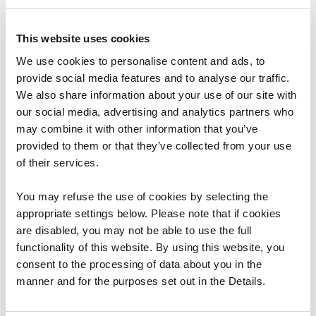
This website uses cookies
Adroddiadau Blynyddol
We use cookies to personalise content and ads, to
provide social media features and to analyse our traffic.
Adroddiad Blynyddol 2014-15
We also share information about your use of our site with
our social media, advertising and analytics partners who
Mae’r adroddiad hwn yn ymwneud â’r flwyddyn a
may combine it with other information that you’ve
ddaeth i ben ar 31 Mawrth 2015.
provided to them or that they’ve collected from your use
of their services.
20/10/2015
1
You may refuse the use of cookies by selecting the
appropriate settings below. Please note that if cookies
are disabled, you may not be able to use the full
functionality of this website. By using this website, you
Corfforaethol
consent to the processing of data about you in the
Cod Ymarfer ar Fynediad i
manner and for the purposes set out in the Details.
Wybodaeth