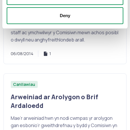
Corfforaethol
Polisi Twyll a Llygredigaeth
Deny
Diben: Gweithredu fel canllaw ar gyfer Aelodau,
staff ac ymchwilwyr y Comisiwn mewn achos posibl
o dwyll neu anghyfreithlondeb arall.
06/08/2014
1
Canllawiau
Arweiniad ar Arolygon o Brif
Ardaloedd
Mae’r arweiniad hwn yn nodi cwmpas yr arolygon
gan esbonio’r gweithdrefnau y bydd y Comisiwn yn