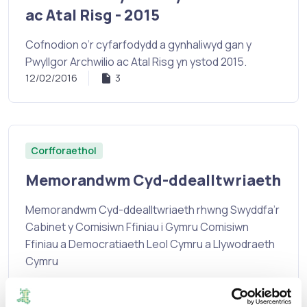
ac Atal Risg - 2015
Cofnodion o’r cyfarfodydd a gynhaliwyd gan y
Pwyllgor Archwilio ac Atal Risg yn ystod 2015.
12/02/2016
3
Corfforaethol
Memorandwm Cyd-ddealltwriaeth
Memorandwm Cyd-ddealltwriaeth rhwng Swyddfa’r
Cabinet y Comisiwn Ffiniau i Gymru Comisiwn
Ffiniau a Democratiaeth Leol Cymru a Llywodraeth
Cymru
07/01/2016
1