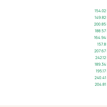
Maint ff
154.02
Maint ff
149.82
Maint ff
200.85
Maint ff
188.57
Maint ff
164.94
Maint 
157.8
Maint ff
207.67
Maint ff
242.12
Maint ff
189.34
Maint f
195.17
Maint ff
240.41
Maint ff
204.81