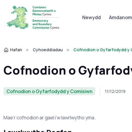
Newydd
Amdanom 
Hafan
Cyhoeddiadau
Cofnodion o Gyfarfodydd y 
Cofnodion o Gyfarfod
Cofnodion o Gyfarfodydd y Comisiwn
11/12/2019
Mae’r cofnodion ar gael i’w lawrlwytho yma.