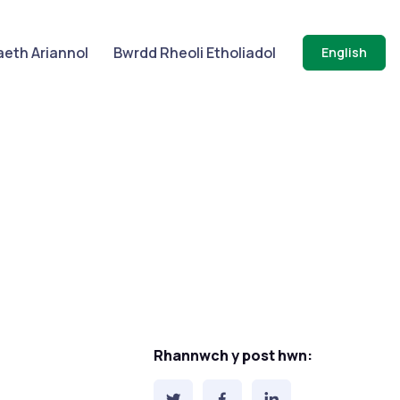
eth Ariannol
Bwrdd Rheoli Etholiadol
English
Rhannwch y post hwn: