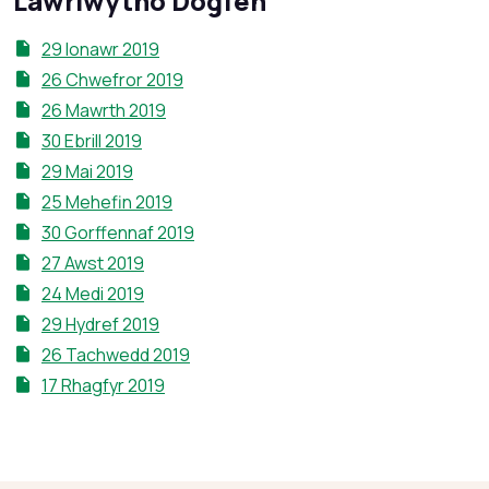
Lawrlwytho Dogfen
29 Ionawr 2019
26 Chwefror 2019
26 Mawrth 2019
30 Ebrill 2019
29 Mai 2019
25 Mehefin 2019
30 Gorffennaf 2019
27 Awst 2019
24 Medi 2019
29 Hydref 2019
26 Tachwedd 2019
17 Rhagfyr 2019