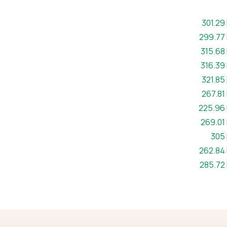
Maint ff
301.29
Maint ff
299.77
Maint ff
315.68
Maint ff
316.39
Maint ff
321.85
Maint ff
267.81
Maint ffe
225.96
Maint ff
269.01
Maint
305
Maint ff
262.84
Maint ff
285.72