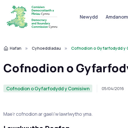
Newydd
Amdanom 
Hafan
Cyhoeddiadau
Cofnodion o Gyfarfodydd y 
Cofnodion o Gyfarfod
Cofnodion o Gyfarfodydd y Comisiwn
05/04/2016
Mae’r cofnodion ar gael i’w lawrlwytho yma.