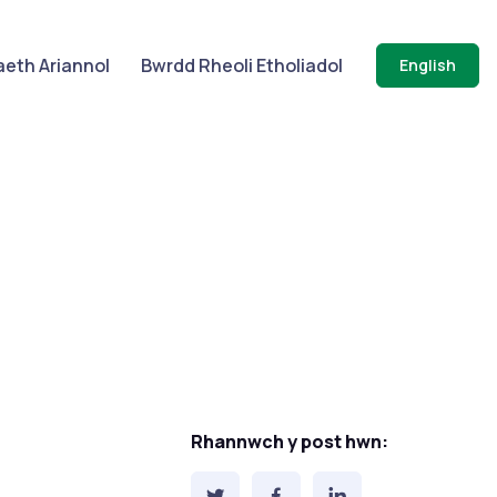
eth Ariannol
Bwrdd Rheoli Etholiadol
English
Rhannwch y post hwn: