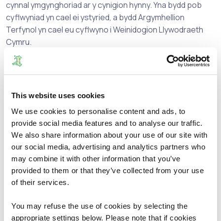
cynnal ymgynghoriad ar y cynigion hynny. Yna bydd pob
cyflwyniad yn cael ei ystyried, a bydd Argymhellion
Terfynol yn cael eu cyflwyno i Weinidogion Llywodraeth
Cymru.
Bydd Gweinidogion Llywodraeth Cymru wedyn, os gwêl yn
dda, yn rhoi effaith i’r argymhellion hyn naill ai fel y’u
cyflwynwyd, neu gydag addasiadau.
This website uses cookies
We use cookies to personalise content and ads, to
Mae’r cyfnod ymgynghori cychwynnol yn agor ar
25 Medi
provide social media features and to analyse our traffic.
2023
ac yn cau ar
19 Tachwedd
2023
.
We also share information about your use of our site with
our social media, advertising and analytics partners who
I gymryd rhan yn yr ymgynghoriad, anfonwch eich barn
may combine it with other information that you’ve
drwy e-bost at:
provided to them or that they’ve collected from your use
of their services.
ymgynghoriadau@ffiniau.cymru
You may refuse the use of cookies by selecting the
neu yn y post i:
appropriate settings below. Please note that if cookies