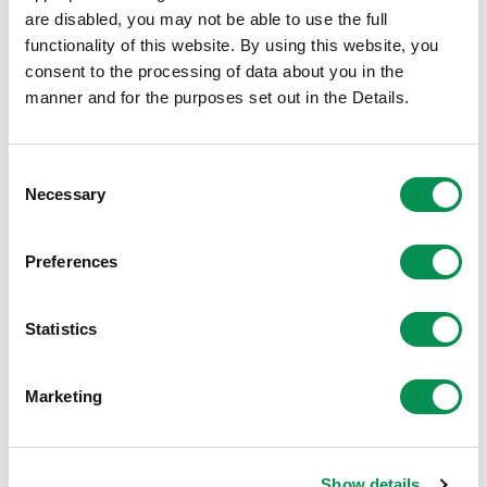
are disabled, you may not be able to use the full
Comisiwn Ffiniau a Democratiaeth Leol Cymru
functionality of this website. By using this website, you
Ty Hastings
consent to the processing of data about you in the
Llys Fitzalan
manner and for the purposes set out in the Details.
Caerdydd
CF24 0BL
Consent
Necessary
Selection
Dim ond pan fydd yr ymgynghoriad ar agor y gall y
Comisiwn ystyried ymatebion i'r ymgynghoriad. Sylwch y
bydd y Comisiwn yn cyhoeddi'r holl sylwadau a ddaw i law
Preferences
yn llawn. Bydd manylion personol yn cael eu golygu ar
sylwadau a dderbynnir gan aelodau'r cyhoedd, tra bydd
Statistics
enwau'n cael eu cyhoeddi ar gynrychioliadau a anfonir yn
rhinwedd ei swydd.
Marketing
Cliciwch yma i ddod o hyd i Ganllawiau Adolygu Cymunedol
diweddaraf y Comisiwn.
Show details