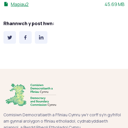
Maint ffeil:
Mapiau2
45.69 MB
Rhannwch y post hwn:
Comisiwn Democratiaeth a Ffiniau Cymru yw'r corff sy'n gyfrifol
am gynnal arolygon o ffiniau etholiadol, cydnabyddiaeth
ariannol, a Bwrdd Rheoli Etholiadol Cymru.