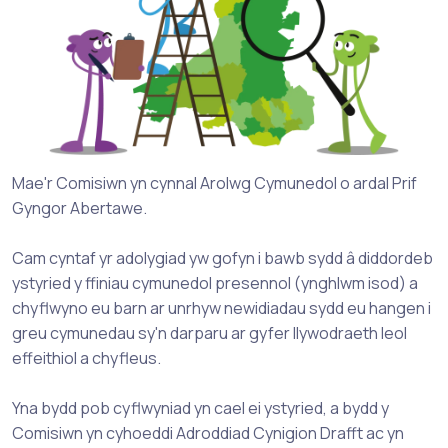
Mae'r Comisiwn yn cynnal Arolwg Cymunedol o ardal Prif
Gyngor Abertawe.
Cam cyntaf yr adolygiad yw gofyn i bawb sydd â diddordeb
ystyried y ffiniau cymunedol presennol (ynghlwm isod) a
chyflwyno eu barn ar unrhyw newidiadau sydd eu hangen i
greu cymunedau sy'n darparu ar gyfer llywodraeth leol
effeithiol a chyfleus.
Yna bydd pob cyflwyniad yn cael ei ystyried, a bydd y
Comisiwn yn cyhoeddi Adroddiad Cynigion Drafft ac yn