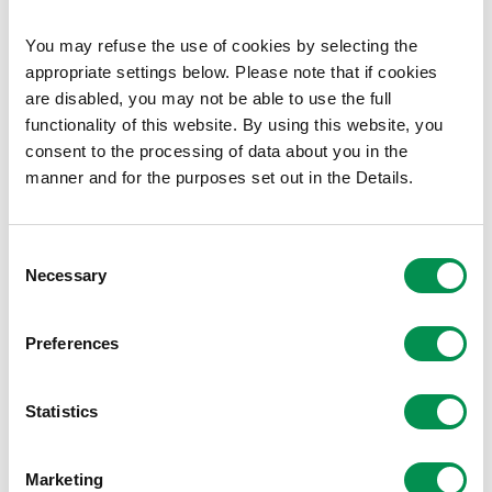
ymgynghoriadau@ffiniau.cymru
You may refuse the use of cookies by selecting the
appropriate settings below. Please note that if cookies
neu yn y post i:
are disabled, you may not be able to use the full
functionality of this website. By using this website, you
consent to the processing of data about you in the
Comisiwn Ffiniau a Democratiaeth Leol Cymru
manner and for the purposes set out in the Details.
Ty Hastings
Fitzalan Place
Caerdydd
Consent
CF24 0BL
Necessary
Selection
Dim ond pan fydd yr ymgynghoriad ar agor y gall y
Preferences
Comisiwn ystyried ymatebion i'r ymgynghoriad. Sylwch y
bydd y Comisiwn yn cyhoeddi'r holl sylwadau a ddaw i law
yn llawn. Bydd manylion personol yn cael eu golygu er
Statistics
preifatrwydd ar sylwadau a dderbynnir gan aelodau'r
cyhoedd, tra bydd enwau'n cael eu cyhoeddi ar
Marketing
gynrychioliadau a anfonir yn swyddogol.