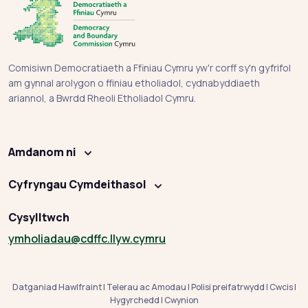
Comisiwn Democratiaeth a Ffiniau Cymru yw'r corff sy'n gyfrifol
am gynnal arolygon o ffiniau etholiadol, cydnabyddiaeth
ariannol, a Bwrdd Rheoli Etholiadol Cymru.
Amdanom ni
Cyfryngau Cymdeithasol
Cysylltwch
ymholiadau
@cdffc.llyw.cymru
Datganiad Hawlfraint
|
Telerau ac Amodau
|
Polisi preifatrwydd
|
Cwcis
|
Hygyrchedd
|
Cwynion