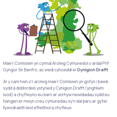
Mae'r Comisiwn yn cynnal Arolwg Cymunedol o ardal Prif
Gyngor Sir Benfro, ac wedi cyhoeddi ei
Gynigion Drafft
.
Ar y cam hwn o’r arolwg mae’r Comisiwn yn gofyn i bawb
sydd â diddordeb ystyried y Cynigion Drafft (ynghlwm
isod) a chyflwyno eu barn ar unrhyw newidiadau sydd eu
hangen er mwyn creu cymunedau sy’n darparu ar gyfer
llywodraeth leol effeithiol a chyfleus.