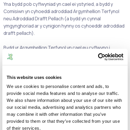
Yna bydd pob cyflwyniad yn cael ei ystyried, a bydd y
Comisiwn yn cyhoeddi adroddiad Argymhellion Terfynol
neu Adroddiad Drafft Pellach (a bydd yn cynnal
ymgynghoriad ar y cynigion hynny os cyhoeddir adroddiad
drafft pellach).
Bydd yr Argymhellion Terfynol yn cael eu cyflwyno i
Weinidogion Llywodraeth Cymru.
Bydd Llywodraeth Cymru wedyn, os gwêl yn dda, yn rhoi
effaith i’r argymhellion hyn naill ai fel y’u cyflwynwyd, neu
This website uses cookies
gydag addasiadau.
We use cookies to personalise content and ads, to
provide social media features and to analyse our traffic.
Mae’r cyfnod ymgynghori drafft yn agor ar
9 Gorffennaf
We also share information about your use of our site with
2024
ac yn cau ar
2
Medi 2024
.
our social media, advertising and analytics partners who
may combine it with other information that you’ve
I gymryd rhan yn yr ymgynghoriad, anfonwch eich barn
provided to them or that they’ve collected from your use
drwy e-bost at:
of their services.