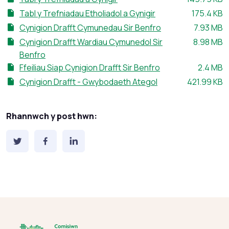
Maint ffeil
Tabl y Trefniadau Etholiadol a Gynigir
175.4 KB
Maint ffeil
Cynigion Drafft Cymunedau Sir Benfro
7.93 MB
Maint ffeil
Cynigion Drafft Wardiau Cymunedol Sir
8.98 MB
Benfro
Maint ffe
Ffeiliau Siap Cynigion Drafft Sir Benfro
2.4 MB
Maint ffeil:
Cynigion Drafft - Gwybodaeth Ategol
421.99 KB
Rhannwch y post hwn: