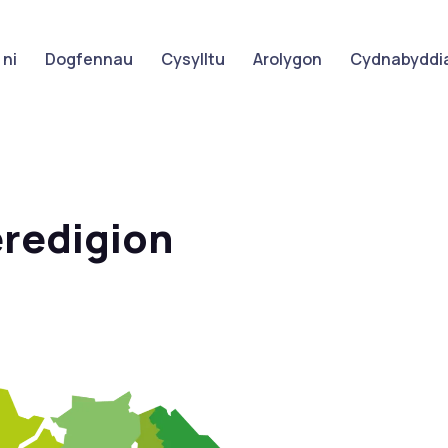
ni
Dogfennau
Cysylltu
Arolygon
Cydnabyddia
redigion