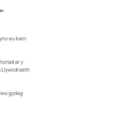
wyno eu barn
horiad ar y
on Llywodraeth
, neu gydag