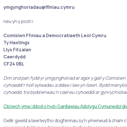
ymgynghoriadau@ffiniau.cymru
neu yn y post i:
Comisiwn Ffiniau a Democratiaeth Leol Cymru
Ty Hastings
Llys Fitzalan
Caerdydd
CF24 0BL
Dim ond pan fydd yr ymgynghoriad ar agor y gall y Comisiwn
cyhoeddi'r holl sylwadau a ddaw i law yn llawn. Bydd manyli
cyhoedd, tra bydd enwau'n cael eu cyhoeddi ar gynrychiolia
Cliciwch yma i ddod o hyd i Ganllawiau Adolygu Cymunedol d
Gellir gweld a lawrlwytho dogfennau sy'n ymwneud â cham cy