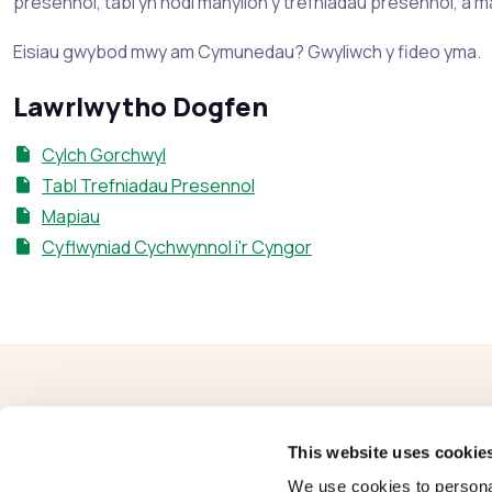
presennol, tabl yn nodi manylion y trefniadau presennol, a
Eisiau gwybod mwy am Cymunedau? Gwyliwch y fideo yma.
Lawrlwytho Dogfen
Cylch Gorchwyl
Tabl Trefniadau Presennol
Mapiau
Cyflwyniad Cychwynnol i'r Cyngor
This website uses cookie
We use cookies to personal