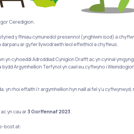
ngor Ceredigion.
styried y ffiniau cymunedol presennol (ynghlwm isod) a chyfl
arparu ar gyfer llywodraeth leol effeithiol a chyfleus.
iwn yn cyhoeddi Adroddiad Cynigion Drafft ac yn cynnal ymgyng
 a bydd Argymhellion Terfynol yn cael eu cyflwyno i Weinidogi
 rhoi effaith i’r argymhellion hyn naill ai fel y’u cyflwynwyd
ac yn cau ar
3 Gorffennaf
2023
.
e-bost at: