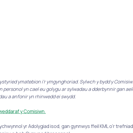
 ystyried ymatebion i'r ymgynghoriad. Sylwch y bydd y Comisiw
on personol yn cael eu golygu ar sylwadau a dderbynnir gan ael
dau a anfonir yn rhinwedd ei swydd.
iweddaraf y Comisiwn.
chwynnol yr Adolygiad isod, gan gynnwys ffeil KML o'r trefnia