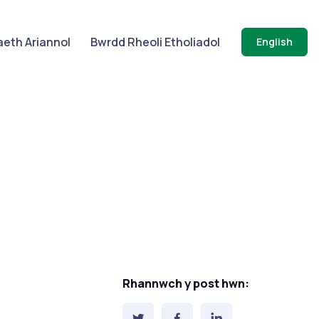
eth Ariannol
Bwrdd Rheoli Etholiadol
English
Rhannwch y post hwn: