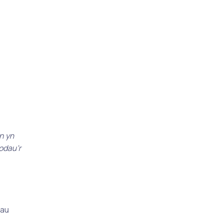
n yn
odau'r
dau