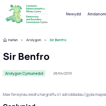
Newydd
Amdanom 
Hafan
Arolygon
Sir Benfro
Sir Benfro
Arolygon Cymunedol
26/04/2010
Mae fersiynau wedi'u hargraffu o'r adroddiadau (gyda mapiau)