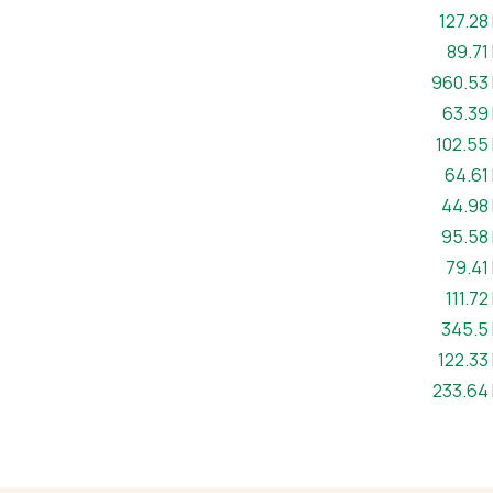
Maint ff
127.28
Maint 
89.71
Maint ffe
960.53
Maint f
63.39
Maint ff
102.55
Maint f
64.61
Maint f
44.98
Maint f
95.58
Maint f
79.41
Maint f
111.72
Maint f
345.5
Maint ff
122.33
Maint ff
233.64