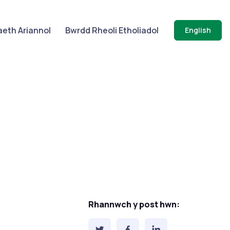
eth Ariannol
Bwrdd Rheoli Etholiadol
English
Rhannwch y post hwn: