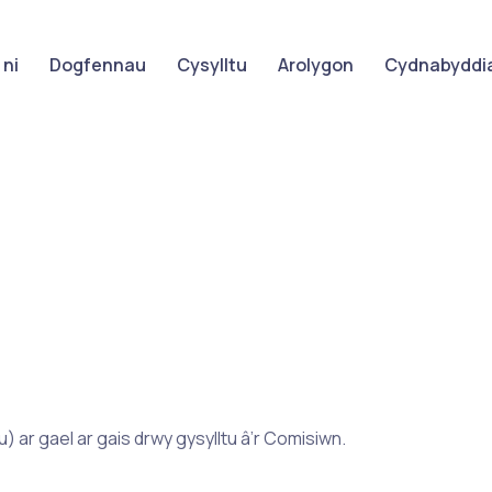
ni
Dogfennau
Cysylltu
Arolygon
Cydnabyddia
 ar gael ar gais drwy gysylltu â’r Comisiwn.