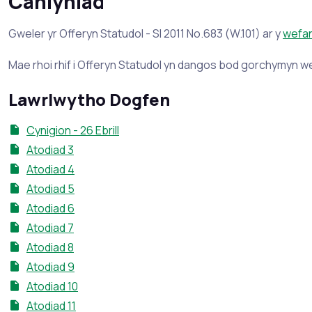
Canlyniad
Gweler yr Offeryn Statudol - SI 2011 No.683 (W.101) ar y
wefan
Mae rhoi rhif i Offeryn Statudol yn dangos bod gorchymyn w
Lawrlwytho Dogfen
Cynigion - 26 Ebrill
Atodiad 3
Atodiad 4
Atodiad 5
Atodiad 6
Atodiad 7
Atodiad 8
Atodiad 9
Atodiad 10
Atodiad 11