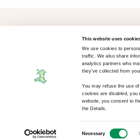
This website uses cookie
We use cookies to personal
traffic. We also share info
analytics partners who may
Comisiwn Democratiaeth a Ffiniau Cymru yw'r corff sy'n gyfrifol
they’ve collected from your
am gynnal arolygon o ffiniau etholiadol, cydnabyddiaeth
ariannol, a Bwrdd Rheoli Etholiadol Cymru.
You may refuse the use of 
cookies are disabled, you m
website, you consent to th
the Details.
Datganiad Hawlfraint
|
Telerau ac Amodau
|
Polisi preifatrwydd
|
Cwcis
|
Hy
Consent
Necessary
Selection