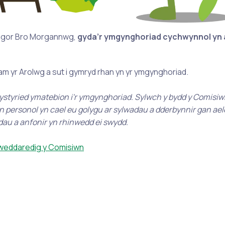
yngor Bro Morgannwg,
gyda’r ymgynghoriad cychwynnol yn a
n am yr Arolwg a sut i gymryd rhan yn yr ymgynghoriad.
 ystyried ymatebion i'r ymgynghoriad. Sylwch y bydd y Comisiw
on personol yn cael eu golygu ar sylwadau a dderbynnir gan ael
dau a anfonir yn rhinwedd ei swydd.
diweddaredig y Comisiwn