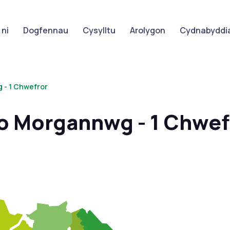
ni
Dogfennau
Cysylltu
Arolygon
Cydnabyddia
 - 1 Chwefror
o Morgannwg - 1 Chwef