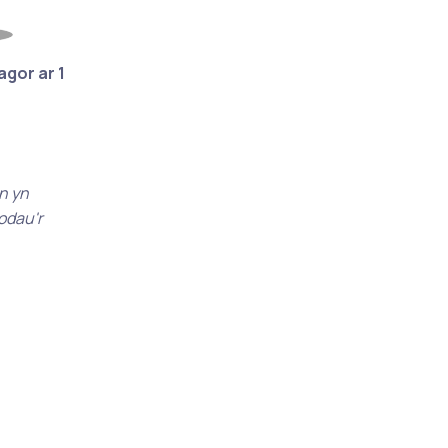
gor ar 1
n yn
odau'r