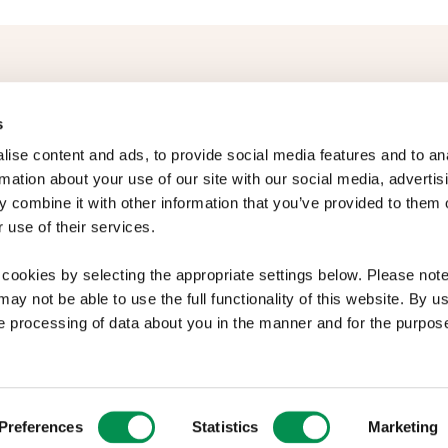
Amdanom ni
s
ise content and ads, to provide social media features and to an
Cysylltwch â ni
rmation about your use of our site with our social media, advertis
Cyhoeddiadau
 combine it with other information that you’ve provided to them o
 use of their services.
Cofrestr Buddiannau
Comisiynwyr 2026-27
cookies by selecting the appropriate settings below. Please note 
Comisiynwyr Blaenorol
ay not be able to use the full functionality of this website. By us
e processing of data about you in the manner and for the purpose
Safonau’r Gymraeg
gyrchedd
|
Cwynion
Preferences
Statistics
Marketing