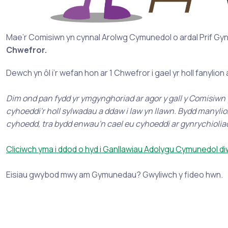
Mae’r Comisiwn yn cynnal Arolwg Cymunedol o ardal Prif G
Chwefror.
Dewch yn ôl i’r wefan hon ar 1 Chwefror i gael yr holl fanylio
Dim ond pan fydd yr ymgynghoriad ar agor y gall y Comisiwn
cyhoeddi'r holl sylwadau a ddaw i law yn llawn. Bydd manyli
cyhoedd, tra bydd enwau'n cael eu cyhoeddi ar gynrychiolia
Cliciwch yma i ddod o hyd i Ganllawiau Adolygu Cymunedol 
Eisiau gwybod mwy am Gymunedau? Gwyliwch y fideo hwn.