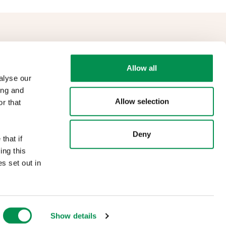
Cysylltwch
Dolenni i gyd
Allow all
ymholiadau
@cdffc.llyw.cymru
alyse our
Facebook
ing and
Instagram
Allow selection
r that
Deny
that if
ing this
s set out in
Show details